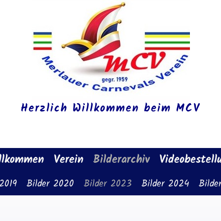
Herzlich Willkommen beim MCV
llkommen
Verein
Bilderarchiv
Videobestell
 2019
Bilder 2020
Bilder 2023
Bilder 2024
Bilde