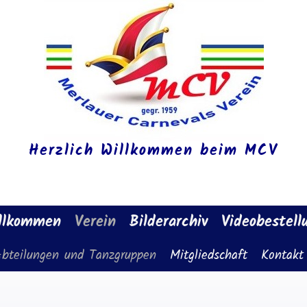
Herzlich Willkommen beim MCV
llkommen
Verein
Bilderarchiv
Videobestell
bteilungen und Tanzgruppen
Mitgliedschaft
Kontakt